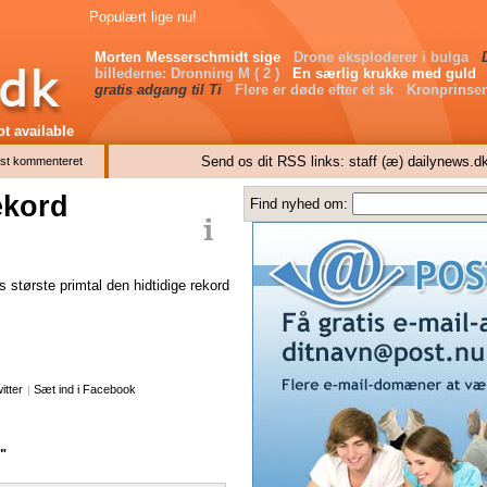
Populært lige nu!
Morten Messerschmidt sige
Drone eksploderer i bulga
billederne: Dronning M ( 2 )
En særlig krukke med guld
gratis adgang til Ti
Flere er døde efter et sk
Kronprinsen
t available
Send os dit RSS links: staff (æ) dailynews.d
st kommenteret
ekord
Find nyhed om:
 største primtal den hidtidige rekord
itter
Sæt ind i Facebook
|
"