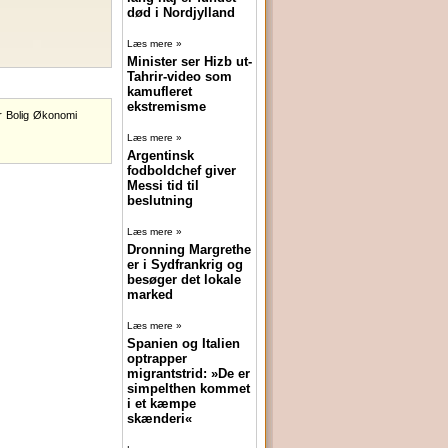
død i Nordjylland
Læs mere »
Minister ser Hizb ut-
Tahrir-video som
kamufleret
ekstremisme
r
Bolig
Økonomi
Læs mere »
Argentinsk
fodboldchef giver
Messi tid til
beslutning
Læs mere »
Dronning Margrethe
er i Sydfrankrig og
besøger det lokale
marked
Læs mere »
Spanien og Italien
optrapper
migrantstrid: »De er
simpelthen kommet
i et kæmpe
skænderi«