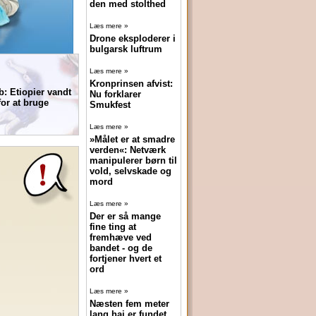
den med stolthed
Læs mere »
Drone eksploderer i
bulgarsk luftrum
Læs mere »
Kronprinsen afvist:
b: Etiopier vandt
Nu forklarer
for at bruge
Smukfest
Læs mere »
»Målet er at smadre
verden«: Netværk
manipulerer børn til
vold, selvskade og
mord
Læs mere »
Der er så mange
fine ting at
fremhæve ved
bandet - og de
fortjener hvert et
ord
Læs mere »
Næsten fem meter
lang haj er fundet