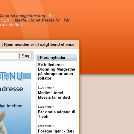
Der er så mange fine ting
Se
( 115 )
Medie: Lionel Messis far
Får
 afvist: Nu f
k |
Hjemmesiden er til salg! Send et email
Flere nyheder
Se billederne:
Dronning Margrethe
på shoppetur uden
rollator
Læs mere »
Medie: Lionel
Messis far er død
Læs mere »
Får gratis adgang til
Tivoli
Læs mere »
Forager igen: - Bær