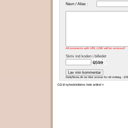
Navn / Alias :
All comments with URL LINK will be removed!
Skriv ind koden i billedet
DailyNews.dk tar ikke ansvar for dit indlæg - (OB
Gå til nyhedskildens hele artikel »