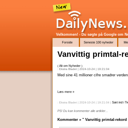
Velkommen! - Du søgte på Google
om No
Forside
Seneste 100 nyheder
Me
Vanvittig primtal-r
Alt om Nyheder
(
)
: Ekstra Bladet | 2024-10-24 | 19:21:04
Med sine 41 millioner cifre smadrer verdens
Læs mere »
Sæt ind i Tw
: Ekstra Bladet | 2024-10-24 | 19:21:04
|
PS! Du kan kommenter alle artikler...
Kommenter » " Vanvittig primtal-rekord 