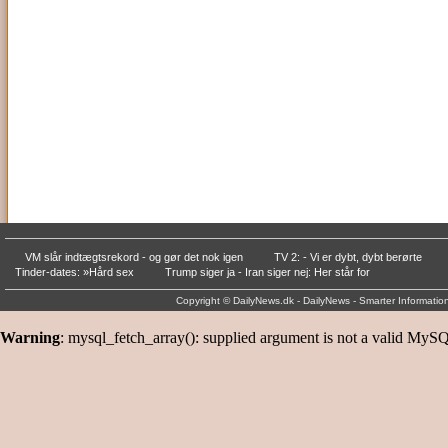
VM slår indtægtsrekord - og gør det nok igen
TV 2: - Vi er dybt, dybt berørte
Tinder-dates: »Hård sex
Trump siger ja - Iran siger nej: Her står for
Copyright © DailyNews.dk - DailyNews - Smarter Informati
Warning
: mysql_fetch_array(): supplied argument is not a valid MySQ