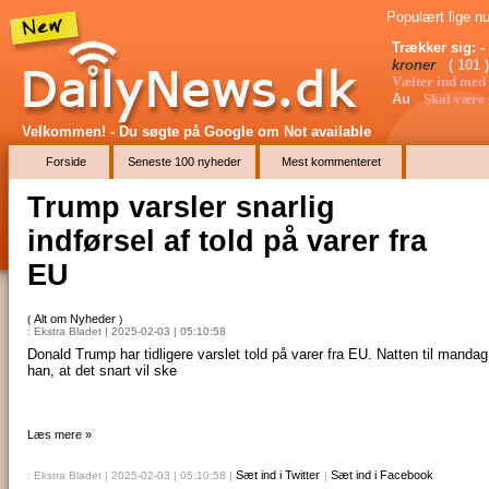
Populært lige nu
Trækker sig: -
kroner
( 101 
Vælter ind med
Au
Skal være 
Velkommen! - Du søgte på Google
om Not available
Forside
Seneste 100 nyheder
Mest kommenteret
Trump varsler snarlig
indførsel af told på varer fra
EU
Alt om Nyheder
(
)
: Ekstra Bladet | 2025-02-03 | 05:10:58
Donald Trump har tidligere varslet told på varer fra EU. Natten til mandag
han, at det snart vil ske
Læs mere »
Sæt ind i Twitter
Sæt ind i Facebook
: Ekstra Bladet | 2025-02-03 | 05:10:58
|
|