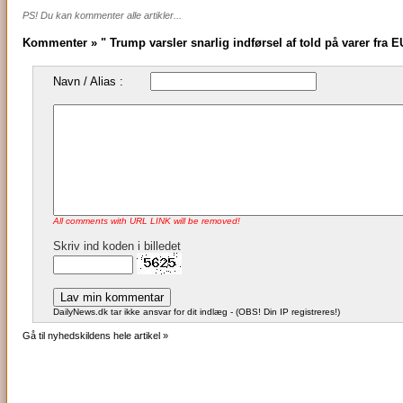
PS! Du kan kommenter alle artikler...
Kommenter » " Trump varsler snarlig indførsel af told på varer fra E
Navn / Alias :
All comments with URL LINK will be removed!
Skriv ind koden i billedet
DailyNews.dk tar ikke ansvar for dit indlæg - (OBS! Din IP registreres!)
Gå til nyhedskildens hele artikel »